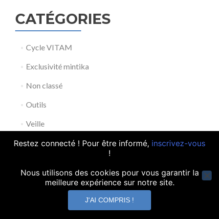
CATÉGORIES
Cycle VITAM
Exclusivité mintika
Non classé
Outils
Veille
Découvrez notre
offre de
Restez connecté ! Pour être informé,
inscrivez-vous
services
!
Nous utilisons des cookies pour vous garantir la
meilleure expérience sur notre site.
contact@mintika.fr
J'AI COMPRIS !