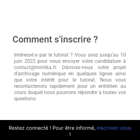
Comment s'inscrire ?
Intéressé.e par le tutorat ? Vous avez jusqu’au 10
juin 2022 pour nous envoyer votre candidature à
contact@mintika.fr
. Décrivez-nous votre projet
d’archivage numérique en quelques lignes ainsi
que votre intérêt pour le tutorat. Nous vous
recontacterons rapidement pour un entretien au
cours duquel nous pourrons répondre à toutes vos
questions.
Découvrez notre
offre de
Restez connecté ! Pour être informé,
inscrivez-vous
services
!