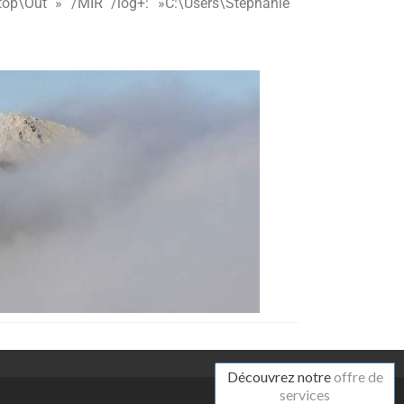
top\Out » /MIR /log+: »C:\Users\Stéphanie
Découvrez notre
offre de
services