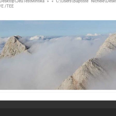
\Desktop\JeuTestMintika » « C:\Users\Baptiste Nichele\Desk
/E /TEE