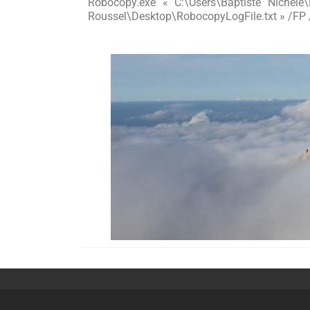
Robocopy.exe « C:\Users\Baptiste Nichele
Roussel\Desktop\RobocopyLogFile.txt » /FP 