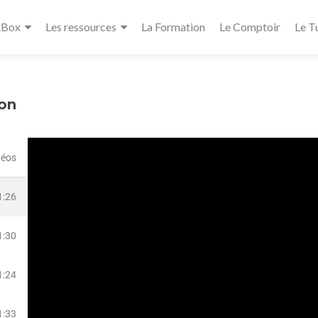
ABox
Les ressources
La Formation
Le Comptoir
Le T
ion
déos
1:26
1:30
1:24
1:33