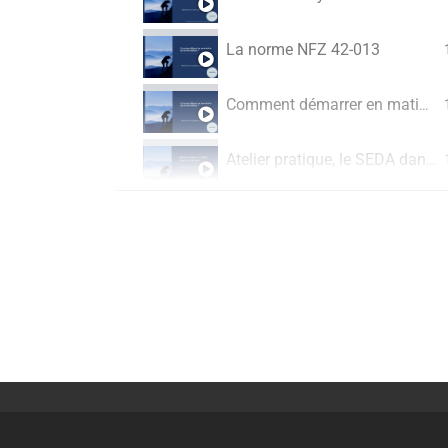
La norme NFZ 42-013
Comment démarrer en matière de pérennisation ? (Replay du webinaire du 19 novembre 2021)
Atelier pratique, le SEDA dans tous ses états (Replay du webinaire du 15 octobre 2021)
Comment construire un service durable et efficient ? (Replay du webinaire du 17 septembre 2021)
Verser les archives numériques est le défi de la prochaine décennie (Replay du webinaire du 29 juin 2021)