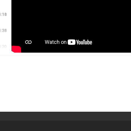
1:18
1:38
1:30
1:25
1:59